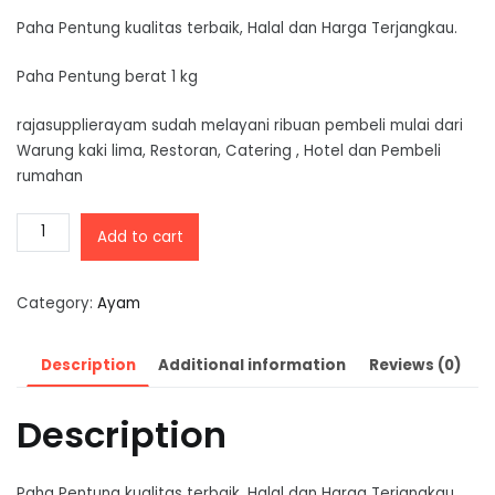
Paha Pentung kualitas terbaik, Halal dan Harga Terjangkau.
Paha Pentung berat 1 kg
rajasupplierayam sudah melayani ribuan pembeli mulai dari
Warung kaki lima, Restoran, Catering , Hotel dan Pembeli
rumahan
Paha
Add to cart
Pentung
(
1
Category:
Ayam
kg)
quantity
Description
Additional information
Reviews (0)
Description
Paha Pentung kualitas terbaik, Halal dan Harga Terjangkau.