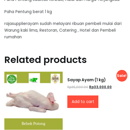
Paha Pentung berat 1 kg
rajasupplierayam sudah melayani ribuan pembeli mulai dari
Warung kaki lima, Restoran, Catering , Hotel dan Pembeli
rumahan
Related products
Sale!
Sayap Ayam (1 kg)
Original
Current
Rp
35,000.00
Rp
33,000.00
price
price
was:
is:
Add to cart
Rp35,000.00.
Rp33,000.0